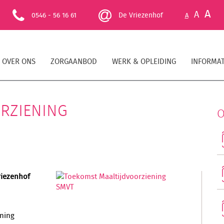
A
A
0546 - 56 16 61
De Vriezenhof
A
OVER ONS
ZORGAANBOD
WERK & OPLEIDING
INFORMAT
RZIENING
O
riezenhof
ening