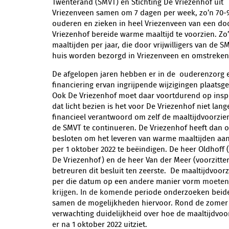
Twenterand
(SMVT)
en Stichting De Vriezenhof uit
Vriezenveen samen om 7 dagen per week, zo’n 70-
ouderen en zieken in heel Vriezenveen van een do
Vriezenhof bereide warme maaltijd te voorzien. Zo
maaltijden per jaar, die door vrijwilligers van de
SM
huis worden bezorgd in Vriezenveen en omstreken
De afgelopen jaren hebben er in de ouderenzorg 
financiering ervan ingrijpende wijzigingen plaatsg
Ook De Vriezenhof moet daar voortdurend op inspe
dat licht bezien is het voor De Vriezenhof niet lang
financieel verantwoord om zelf de maaltijdvoorzie
de SMVT te continueren. De Vriezenhof heeft dan 
besloten om het leveren van warme maaltijden aa
per 1 oktober 2022 te beëindigen. De heer Oldhoff 
De Vriezenhof) en de heer Van der Meer (voorzitte
betreuren dit besluit ten zeerste. De maaltijdvoorz
per die datum op een andere manier vorm
moeten
krijgen.
In de komende
periode onderzoeken beide
samen de mogelijkheden hiervoor. Rond de zomer 
verwachting duidelijkheid over hoe de maaltijdvoo
er
na 1 oktober 2022 uitziet.