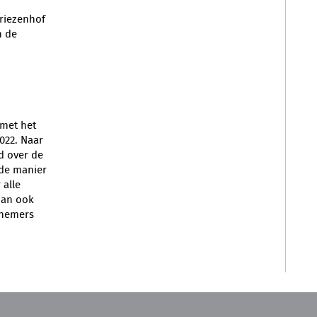
riezenhof
n de
 met het
022. Naar
d over de
de manier
 alle
dan ook
fnemers