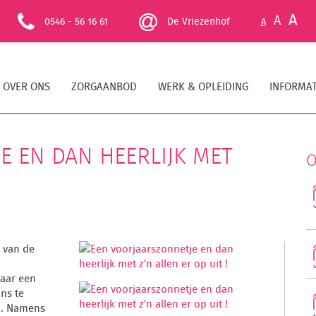
A
A
0546 - 56 16 61
De Vriezenhof
A
OVER ONS
ZORGAANBOD
WERK & OPLEIDING
INFORMAT
E EN DAN HEERLIJK MET
O
 van de
aar een
ns te
ij. Namens