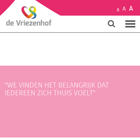
A
A
A
"WE VINDEN HET BELANGRIJK DAT
IEDEREEN ZICH THUIS VOELT"