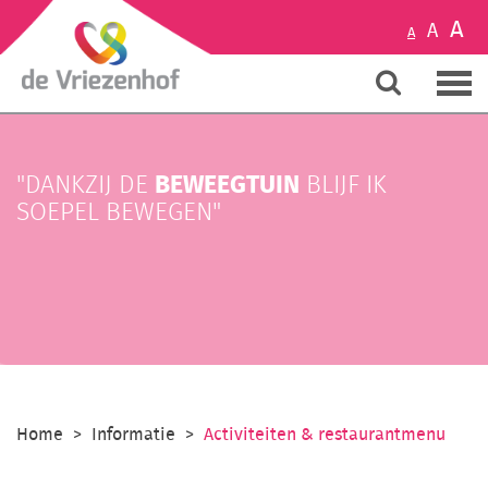
A
A
A
BEWEEGTUIN
"DANKZIJ DE
BLIJF IK
SOEPEL BEWEGEN"
Home
Informatie
Activiteiten & restaurantmenu