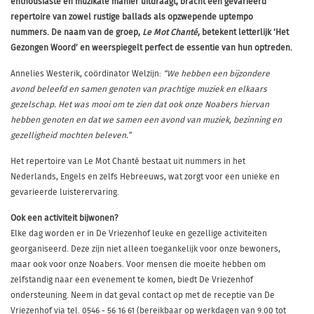
enthousiaste en muzikale manier uitdraagt, bracht een gevarieerd
repertoire van zowel rustige ballads als opzwepende uptempo
nummers. De naam van de groep,
Le Mot Chanté
, betekent letterlijk ‘Het
Gezongen Woord’ en weerspiegelt perfect de essentie van hun optreden.
Annelies Westerik, coördinator Welzijn:
“We hebben een bijzondere
avond beleefd en samen genoten van prachtige muziek en elkaars
gezelschap. Het was mooi om te zien dat ook onze Noabers hiervan
hebben genoten en dat we samen een avond van muziek, bezinning en
gezelligheid mochten beleven.”
Het repertoire van Le Mot Chanté bestaat uit nummers in het
Nederlands, Engels en zelfs Hebreeuws, wat zorgt voor een unieke en
gevarieerde luisterervaring.
Ook een activiteit bijwonen?
Elke dag worden er in De Vriezenhof leuke en gezellige activiteiten
georganiseerd. Deze zijn niet alleen toegankelijk voor onze bewoners,
maar ook voor onze Noabers. Voor mensen die moeite hebben om
zelfstandig naar een evenement te komen, biedt De Vriezenhof
ondersteuning. Neem in dat geval contact op met de receptie van De
Vriezenhof via tel. 0546 - 56 16 61 (bereikbaar op werkdagen van 9.00 tot