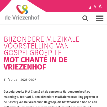
A
A
A
BIJZONDERE MUZIKALE
VOORSTELLING VAN
GOSPELGROEP LE
MOT CHANTÉ IN DE
VRIEZENHOF
11 februari 2025 09:07
Gospelgroep Le Mot Chanté uit de gemeente Hardenberg heeft op
maandag 10 februari jl. een bijzondere muzikale voorstelling gegeven in
de Gasterij van De Vriezenhof. De groep, die het Woord van God op een