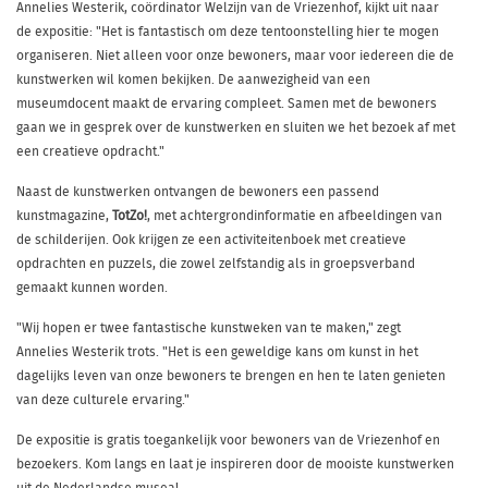
Annelies Westerik, coördinator Welzijn van de Vriezenhof, kijkt uit naar
de expositie: "Het is fantastisch om deze tentoonstelling hier te mogen
organiseren. Niet alleen voor onze bewoners, maar voor iedereen die de
kunstwerken wil komen bekijken. De aanwezigheid van een
museumdocent maakt de ervaring compleet. Samen met de bewoners
gaan we in gesprek over de kunstwerken en sluiten we het bezoek af met
een creatieve opdracht."
Naast de kunstwerken ontvangen de bewoners een passend
kunstmagazine,
TotZo!
, met achtergrondinformatie en afbeeldingen van
de schilderijen. Ook krijgen ze een activiteitenboek met creatieve
opdrachten en puzzels, die zowel zelfstandig als in groepsverband
gemaakt kunnen worden.
"Wij hopen er twee fantastische kunstweken van te maken," zegt
Annelies Westerik trots. "Het is een geweldige kans om kunst in het
dagelijks leven van onze bewoners te brengen en hen te laten genieten
van deze culturele ervaring."
De expositie is gratis toegankelijk voor bewoners van de Vriezenhof en
bezoekers. Kom langs en laat je inspireren door de mooiste kunstwerken
uit de Nederlandse musea!