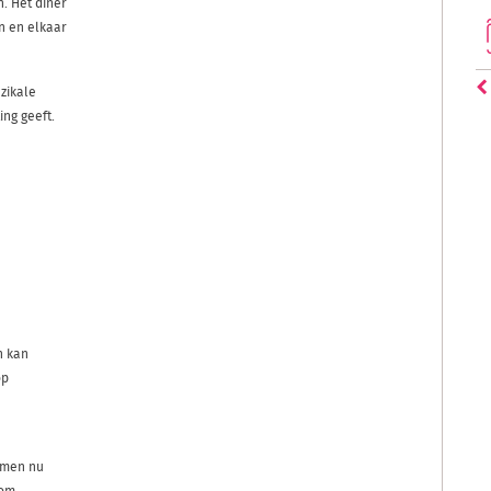
. Het diner
n en elkaar
zikale
ing geeft.
n kan
op
f men nu
 om