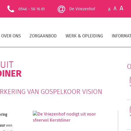
A
A
0546 - 56 16 61
De Vriezenhof
A
OVER ONS
ZORGAANBOD
WERK & OPLEIDING
INFORMAT
UIT
O
DINER
RKERING VAN GOSPELKOOR VISION
ering
uur
een