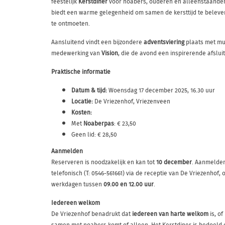
feestelijk
Kerstdiner
voor noabers, ouderen en alleenstaanden
biedt een warme gelegenheid om samen de kersttijd te beleve
te ontmoeten.
Aansluitend vindt een bijzondere
adventsviering
plaats met mu
medewerking van
Vision
, die de avond een inspirerende afsluit
Praktische informatie
Datum & tijd:
Woensdag 17 december 2025, 16.30 uur
Locatie:
De Vriezenhof, Vriezenveen
Kosten:
Met
Noaberpas
: € 23,50
Geen lid: € 28,50
Aanmelden
Reserveren is noodzakelijk en kan tot
10 december
. Aanmelde
telefonisch (T: 0546-561661) via de receptie van De Vriezenhof, 
werkdagen tussen
09.00 en 12.00 uur
.
Iedereen welkom
De Vriezenhof benadrukt dat
iedereen van harte welkom
is, o
samen met noabers komt of alleen. Het Kerstdiner is bedoeld