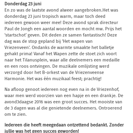
Donderdag 23 juni
En zo was de laatste avond alweer aangebroken.Het was
donderdag 23 juni tropisch warm, maar toch deed
iedereen gewoon weer mee! Deze avond sprak directeur
Paul de Jongh een aantal woorden en mocht mw. Prijs het
‘startschot’ geven. Dit deden ze samen fantastisch! Deze
dag was de stop gepland bij 'Het wapen van
Vriezenveen'. Ondanks de warmte smaakte het balletje
gehakt prima! Vanaf het Wapen zette de stoet zich voort
naar het Tilanusplein, waar alle deelnemers een medaille
en een roos ontvingen. De muzikale omlijsting werd
verzorgd door het B-orkest van de Vriezenveense
Harmonie. Het was één muzikaal feest; prachtig!
Na afloop genoot iedereen nog even na in de Vriezenhof,
waar men werd voorzien van een hapje en een drankje. De
avond3daagse 2016 was een groot succes. Het mooiste van
de 3 dagen was al die genietende deelnemers. Ontroerend
om te zien.
Iedereen die heeft meegedaan ontzettend bedankt. Zonder
jullie was het geen succes geworden!