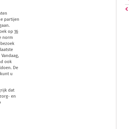
nten
e partijen
egaan.
zoek op
16
de norm
t bezoek
laatste
. Vandaag,
aad ook
ldoen. De
 kunt u
rijk dat
 zorg- en
p