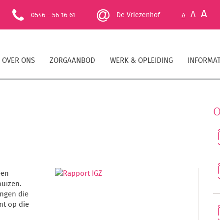
A
A
0546 - 56 16 61
De Vriezenhof
A
OVER ONS
ZORGAANBOD
WERK & OPLEIDING
INFORMAT
O
een
huizen.
ingen die
mt op die