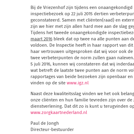
Bij de Vriezenhof zijn tijdens een onaangekondigd
inspectiebezoek op 22 juli 2015 dertien verbeterpu
geconstateerd. Samen met cliënten(raad) en extern
zijn we hier met zijn allen hard mee aan de slag g
Tijdens het tweede onaangekondigde inspectiebe
maart 2016
bleek dat op twee na alle punten aan 
voldoen. De Inspectie heeft in haar rapport van di
haar vertrouwen uitgesproken dat wij voor ook de 
twee verbeterpunten de norm zullen gaan naleven
5 juli 2016, kunnen wij constateren dat wij inderd
wat betreft de laatste twee punten aan de norm vo
rapportages van beide bezoeken zijn openbaar en
vinden op de site
www.igz.nl
Naast deze kwaliteitsslag vinden we het ook belang
onze cliënten en hun familie tevreden zijn over de
dienstverlening. Dat dit zo is kunt u terugvinden o
www.zorgkaartnederland.nl
Paul de Jongh
Directeur-bestuurder