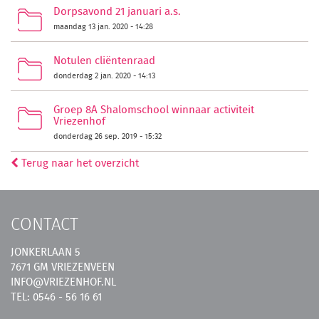
Dorpsavond 21 januari a.s.
maandag 13 jan. 2020 - 14:28
Notulen cliëntenraad
donderdag 2 jan. 2020 - 14:13
Groep 8A Shalomschool winnaar activiteit
Vriezenhof
donderdag 26 sep. 2019 - 15:32
Terug naar het overzicht
CONTACT
JONKERLAAN 5
7671 GM VRIEZENVEEN
INFO@VRIEZENHOF.NL
TEL: 0546 - 56 16 61