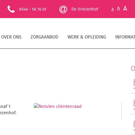
A
A
0546 - 56 16 61
De Vriezenhof
A
OVER ONS
ZORGAANBOD
WERK & OPLEIDING
INFORMAT
O
anaf 1
iezenhof.