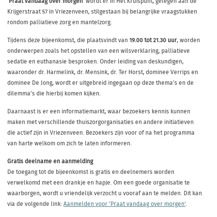
‘Praat vandaag over morgen’
wordt er in Het Kruispunt, gelegen aan de
Krijgerstraat 57 in Vriezenveen, stilgestaan bij belangrijke vraagstukken
rondom palliatieve zorg en mantelzorg.
Tijdens deze bijeenkomst, die plaatsvindt van
19.00 tot 21.30 uur
, worden
onderwerpen zoals het opstellen van een wilsverklaring, palliatieve
sedatie en euthanasie besproken. Onder leiding van deskundigen,
waaronder dr. Harmelink, dr. Mensink, dr. Ter Horst, dominee Verrips en
dominee De Jong, wordt er uitgebreid ingegaan op deze thema's en de
dilemma’s die hierbij komen kijken.
Daarnaast is er een informatiemarkt, waar bezoekers kennis kunnen
maken met verschillende thuiszorgorganisaties en andere initiatieven
die actief zijn in Vriezenveen. Bezoekers zijn voor of na het programma
van harte welkom om zich te laten informeren.
Gratis deelname en aanmelding
De toegang tot de bijeenkomst is gratis en deelnemers worden
verwelkomd met een drankje en hapje. Om een goede organisatie te
waarborgen, wordt u vriendelijk verzocht u vooraf aan te melden. Dit kan
via de volgende link:
Aanmelden voor ‘Praat vandaag over morgen’
.