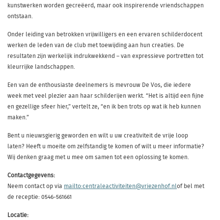
kunstwerken worden gecreëerd, maar ook inspirerende vriendschappen
ontstaan.
Onder leiding van betrokken vrijwilligers en een ervaren schilderdocent
werken de leden van de club met toewijding aan hun creaties. De
resultaten zijn werkelijk indrukwekkend – van expressieve portretten tot
kleurrijke landschappen.
Een van de enthousiaste deelnemers is mevrouw De Vos, die iedere
week met veel plezier aan haar schilderijen werkt. “Het is altijd een fijne
en gezellige sfeer hier,” vertelt ze, “en ik ben trots op wat ik heb kunnen
maken.”
Bent u nieuwsgierig geworden en wilt u uw creativiteit de vrije loop
laten? Heeft u moeite om zelfstandig te komen of wilt u meer informatie?
Wij denken graag met u mee om samen tot een oplossing te komen.
Contactgegevens:
Neem contact op via
mailto:centraleactiviteiten@vriezenhof.nl
of bel met
de receptie: 0546-561661
Locatie: