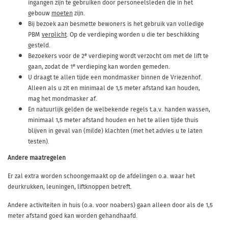
ingangen zijn te gebruiken door personeelsleden die in het
gebouw
moeten
zijn.
Bij bezoek aan besmette bewoners is het gebruik van volledige
PBM
verplicht
. Op de verdieping worden u die ter beschikking
gesteld.
e
Bezoekers voor de 2
verdieping wordt verzocht om met de lift te
e
gaan, zodat de 1
verdieping kan worden gemeden.
U draagt te allen tijde een mondmasker binnen de Vriezenhof.
Alleen als u zit en minimaal de 1,5 meter afstand kan houden,
mag het mondmasker af.
En natuurlijk gelden de welbekende regels t.a.v. handen wassen,
minimaal 1,5 meter afstand houden en het te allen tijde thuis
blijven in geval van (milde) klachten (met het advies u te laten
testen).
Andere maatregelen
Er zal extra worden schoongemaakt op de afdelingen o.a. waar het
deurkrukken, leuningen, liftknoppen betreft.
Andere activiteiten in huis (o.a. voor noabers) gaan alleen door als de 1,5
meter afstand goed kan worden gehandhaafd.