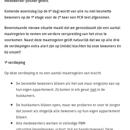
medewerker positief getest.
e
Komende woensdag (op de 5
dag) wordt van alle nu niet besmette
e
e
bewoners op de 1
etage voor de 2
keer een PCR-test afgenomen.
Bovenstaande nieuwe situatie maakt dat we genoodzaakt zijn een aantal
maatregelen te nemen om verdere verspreiding van het virus te
voorkomen. Naast deze maatregelen geldt natuurlijk dat we op alle drie
de verdiepingen extra alert zijn op (milde) klachten bij onze bewoners én
bij onszelf.
e
1
verdieping
Op deze verdieping is nu een aantal maatregelen van kracht:
De besmette bewoners blijven als het ook maar enigszins kan op
hun eigen appartement.
Zij komen in elk geval
niet
in de
huiskamers.
De huiskamers blijven open, maar we proberen er voor te zorgen
dat zoveel als mogelijk alle bewoners op hun eigen appartement
blijven.
Alle medewerkers werken in volledige PBM-
uitrusting (mondmasker, schort, bril en handschoenen). Deze