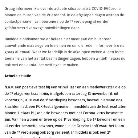
Graag informeer ik u over de actuele situatie m.b.t. COVID-19/Corona
binnen de muren van de Vriezenhof. In de afgelopen dagen werden de
e
contactpersonen van bewoners op de 1
verdieping al eerder
geïnformeerd vanwege ontwikkelingen daar.
Inmiddels ontkomen we er helaas niet meer aan om huisbreed
aanvullende maatregelen te nemen en om die reden informeer ik u nu
graag allemaal. Waar we landelijk in de afgelopen weken al een forse
toename van het aantal besmettingen zagen, hebben wij zelf helaas nu
ook met een aantal besmettingen te maken.
Actuele situatie
N.a.v. een positieve test bij een vrijwilliger en een medewerkster die op
e
de 1
etage werkzaam zijn, is afgelopen zaterdag 13 november jl. uit
e
voorzorg bij alle van de 1
verdieping bewoners, hoewel niemand nog
klachten had, een PCR-test afgenomen. Inmiddels zijn de testresultaten
binnen. Helaas blijken drie bewoners met het Corona-virus besmet te
e
e
zijn. Van hen wonen er twee op de 1
verdieping. De 3
bewoner en een
al eerder besmette bewoner, wonen in de Grevinckhoff waar het team
e
e
van de 1
verdieping ook zorg verleent. Inmiddels is ook een 2