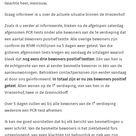
Geachte heer, mevrouw,
Graag informeer ik u over de actuele situatie binnen de Vriezenhof.
Zoals ik u eerder al informeerde, bleken na de afgelopen zaterdag
afgenomen PCR-tests onder alle bewoners van de 1e verdieping dat
een aantal bewoners positief testte. Alle overige bewoners zijn
conform de RIVM-richtlijnen na 5 dagen weer getest. Van die
gisteren afgenomen tests kregen wij vandaag de uitslagen waaruit
bleek dat
nog eens drie bewoners positief testten
. Eén van hen is
de echtgenote van een al eerder besmette bewoner in één van de
aanleunwoningen. Betrokken contactpersonen zijn eerder vandaag
al door ons geïnformeerd.
In totaal zijn er nu zes bewoners positief
e
getest
. Allen wonen op de 1
verdieping, vier van hen in de
Vriezenhof, twee in de Grevinckhoff.
e
Over 5 dagen zullen wij bij alle bewoners van de 1
verdieping
wederom een PCR-test afnemen.
Ik kan me goed voorstellen dat bij elk bericht van besmettingen u
weer schrikt. Van de besmette bewoners is het ziektebeeld fors
uiteenlopend, van geen klachten tot behoorlijk er ziek van zijn.