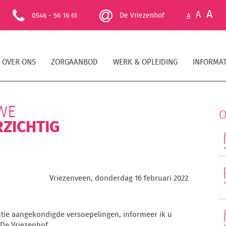
A
A
0546 - 56 16 61
De Vriezenhof
A
OVER ONS
ZORGAANBOD
WERK & OPLEIDING
INFORMAT
WE
O
RZICHTIG
Vriezenveen, donderdag 16 februari 2022
ntie aangekondigde versoepelingen, informeer ik u
 De Vriezenhof.