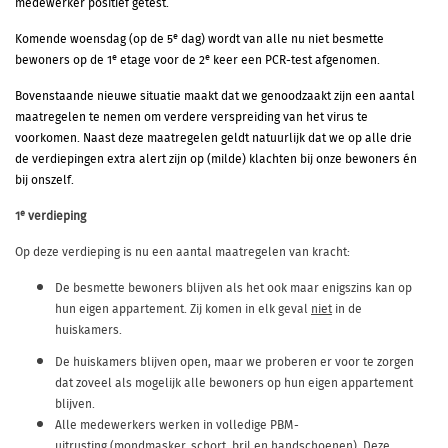
medewerker positief getest.
e
Komende woensdag (op de 5
dag) wordt van alle nu niet besmette
e
e
bewoners op de 1
etage voor de 2
keer een PCR-test afgenomen.
Bovenstaande nieuwe situatie maakt dat we genoodzaakt zijn een aantal
maatregelen te nemen om verdere verspreiding van het virus te
voorkomen. Naast deze maatregelen geldt natuurlijk dat we op alle drie
de verdiepingen extra alert zijn op (milde) klachten bij onze bewoners én
bij onszelf.
e
1
verdieping
Op deze verdieping is nu een aantal maatregelen van kracht:
De besmette bewoners blijven als het ook maar enigszins kan op
hun eigen appartement.
Zij komen in elk geval
niet
in de
huiskamers.
De huiskamers blijven open, maar we proberen er voor te zorgen
dat zoveel als mogelijk alle bewoners op hun eigen appartement
blijven.
Alle medewerkers werken in volledige PBM-
uitrusting (mondmasker, schort, bril en handschoenen). Deze