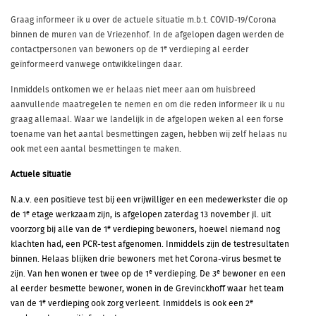
Graag informeer ik u over de actuele situatie m.b.t. COVID-19/Corona
binnen de muren van de Vriezenhof. In de afgelopen dagen werden de
e
contactpersonen van bewoners op de 1
verdieping al eerder
geïnformeerd vanwege ontwikkelingen daar.
Inmiddels ontkomen we er helaas niet meer aan om huisbreed
aanvullende maatregelen te nemen en om die reden informeer ik u nu
graag allemaal. Waar we landelijk in de afgelopen weken al een forse
toename van het aantal besmettingen zagen, hebben wij zelf helaas nu
ook met een aantal besmettingen te maken.
Actuele situatie
N.a.v. een positieve test bij een vrijwilliger en een medewerkster die op
e
de 1
etage werkzaam zijn, is afgelopen zaterdag 13 november jl. uit
e
voorzorg bij alle van de 1
verdieping bewoners, hoewel niemand nog
klachten had, een PCR-test afgenomen. Inmiddels zijn de testresultaten
binnen. Helaas blijken drie bewoners met het Corona-virus besmet te
e
e
zijn. Van hen wonen er twee op de 1
verdieping. De 3
bewoner en een
al eerder besmette bewoner, wonen in de Grevinckhoff waar het team
e
e
van de 1
verdieping ook zorg verleent. Inmiddels is ook een 2