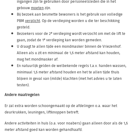
ingangen zijn te gebruiken door personeelsleden die in het
gebouw
moeten
zijn.
Bij bezoek aan besmette bewoners is het gebruik van volledige
PBM
verplicht
. Op de verdieping worden u die ter beschikking
gesteld.
e
Bezoekers voor de 2
verdieping wordt verzocht om met de lift te
e
gaan, zodat de 1
verdieping kan worden gemeden.
U draagt te allen tijde een mondmasker binnen de Vriezenhof.
Alleen als u zit en minimaal de 1,5 meter afstand kan houden,
mag het mondmasker af.
En natuurlijk gelden de welbekende regels t.a.v. handen wassen,
minimaal 1,5 meter afstand houden en het te allen tijde thuis
blijven in geval van (milde) klachten (met het advies u te laten
testen).
Andere maatregelen
Er zal extra worden schoongemaakt op de afdelingen o.a. waar het
deurkrukken, leuningen, liftknoppen betreft.
Andere activiteiten in huis (o.a. voor noabers) gaan alleen door als de 1,5
meter afstand goed kan worden gehandhaafd.