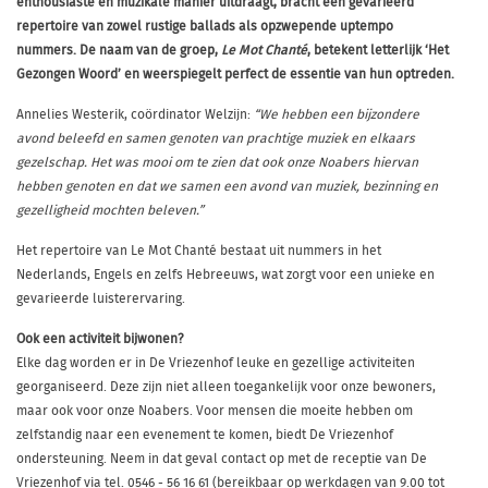
enthousiaste en muzikale manier uitdraagt, bracht een gevarieerd
repertoire van zowel rustige ballads als opzwepende uptempo
nummers. De naam van de groep,
Le Mot Chanté
, betekent letterlijk ‘Het
Gezongen Woord’ en weerspiegelt perfect de essentie van hun optreden.
Annelies Westerik, coördinator Welzijn:
“We hebben een bijzondere
avond beleefd en samen genoten van prachtige muziek en elkaars
gezelschap. Het was mooi om te zien dat ook onze Noabers hiervan
hebben genoten en dat we samen een avond van muziek, bezinning en
gezelligheid mochten beleven.”
Het repertoire van Le Mot Chanté bestaat uit nummers in het
Nederlands, Engels en zelfs Hebreeuws, wat zorgt voor een unieke en
gevarieerde luisterervaring.
Ook een activiteit bijwonen?
Elke dag worden er in De Vriezenhof leuke en gezellige activiteiten
georganiseerd. Deze zijn niet alleen toegankelijk voor onze bewoners,
maar ook voor onze Noabers. Voor mensen die moeite hebben om
zelfstandig naar een evenement te komen, biedt De Vriezenhof
ondersteuning. Neem in dat geval contact op met de receptie van De
Vriezenhof via tel. 0546 - 56 16 61 (bereikbaar op werkdagen van 9.00 tot