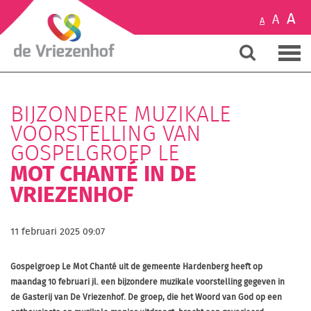
A
A
A
BIJZONDERE MUZIKALE
VOORSTELLING VAN
GOSPELGROEP LE
MOT CHANTÉ IN DE
VRIEZENHOF
11 februari 2025 09:07
Gospelgroep Le Mot Chanté uit de gemeente Hardenberg heeft op
maandag 10 februari jl. een bijzondere muzikale voorstelling gegeven in
de Gasterij van De Vriezenhof. De groep, die het Woord van God op een