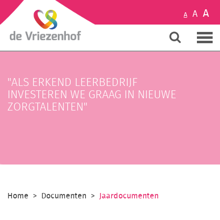
A
A
A
"ALS ERKEND LEERBEDRIJF
INVESTEREN WE GRAAG IN NIEUWE
ZORGTALENTEN"
Home
Documenten
Jaardocumenten