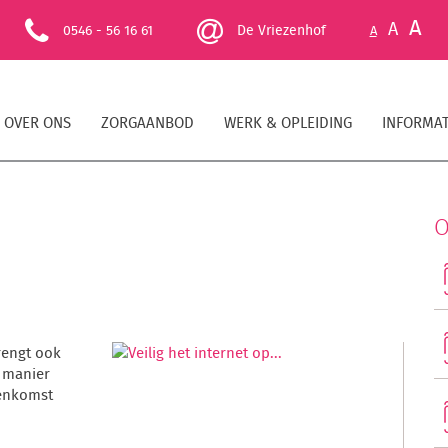
A
A
0546 - 56 16 61
De Vriezenhof
A
OVER ONS
ZORGAANBOD
WERK & OPLEIDING
INFORMAT
O
rengt ook
e manier
eenkomst