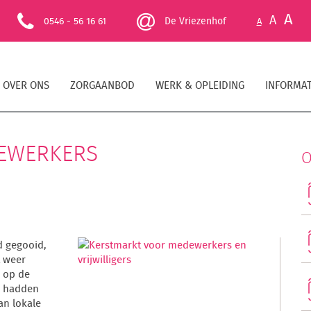
A
A
0546 - 56 16 61
De Vriezenhof
A
OVER ONS
ZORGAANBOD
WERK & OPLEIDING
INFORMAT
EWERKERS
O
d gegooid,
t weer
n op de
e hadden
an lokale