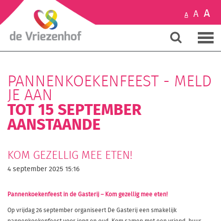
A
A
A
PANNENKOEKENFEEST - MELD
JE AAN
TOT 15 SEPTEMBER
AANSTAANDE
KOM GEZELLIG MEE ETEN!
4 september 2025 15:16
Pannenkoekenfeest in de Gasterij – Kom gezellig mee eten!
Op vrijdag 26 september organiseert De Gasterij een smakelijk
pannenkoekenfeest voor jong en oud. Kom samen met een vriend, buur