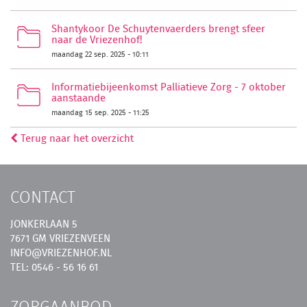
Shantykoor De Schuytenvaerders brengt sfeer
naar de Vriezenhof!
maandag 22 sep. 2025 - 10:11
Informatiebijeenkomst Palliatieve Zorg - 7 oktober
aanstaande
maandag 15 sep. 2025 - 11:25
Terug naar het overzicht
CONTACT
JONKERLAAN 5
7671 GM VRIEZENVEEN
INFO@VRIEZENHOF.NL
TEL: 0546 - 56 16 61
ZORGAANBOD