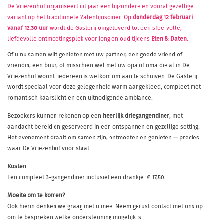
De Vriezenhof organiseert dit jaar een bijzondere en vooral gezellige
variant op het traditionele Valentijnsdiner. Op
donderdag 12 februari
vanaf 12.30 uur
wordt de Gasterij omgetoverd tot een sfeervolle,
liefdevolle ontmoetingsplek voor jong en oud tijdens
Eten & Daten
.
Of u nu samen wilt genieten met uw partner, een goede vriend of
vriendin, een buur, of misschien wel met uw opa of oma die al in De
Vriezenhof woont: iedereen is welkom om aan te schuiven. De Gasterij
wordt speciaal voor deze gelegenheid warm aangekleed, compleet met
romantisch kaarslicht en een uitnodigende ambiance.
Bezoekers kunnen rekenen op een
heerlijk driegangendiner
, met
aandacht bereid en geserveerd in een ontspannen en gezellige setting.
Het evenement draait om samen zijn, ontmoeten en genieten — precies
waar De Vriezenhof voor staat.
Kosten
Een compleet 3-gangendiner inclusief een drankje: € 17,50.
Moeite om te komen?
Ook hierin denken we graag met u mee. Neem gerust contact met ons op
om te bespreken welke ondersteuning mogelijk is.