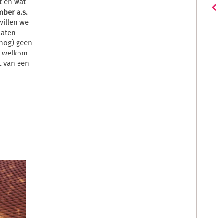
t en wat
mber a.s.
willen we
laten
(nog) geen
n welkom
t van een