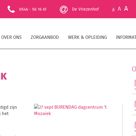
A
A
0546 - 56 16 61
De Vriezenhof
A
OVER ONS
ZORGAANBOD
WERK & OPLEIDING
INFORMAT
O
EK
tigd zijn
j het