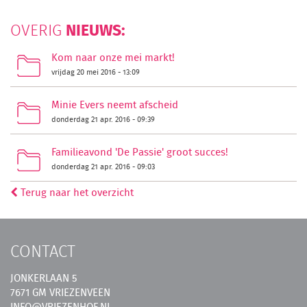
NIEUWS:
OVERIG
Kom naar onze mei markt!
vrijdag 20 mei 2016 - 13:09
Minie Evers neemt afscheid
donderdag 21 apr. 2016 - 09:39
Familieavond 'De Passie' groot succes!
donderdag 21 apr. 2016 - 09:03
Terug naar het overzicht
CONTACT
JONKERLAAN 5
7671 GM VRIEZENVEEN
INFO@VRIEZENHOF.NL