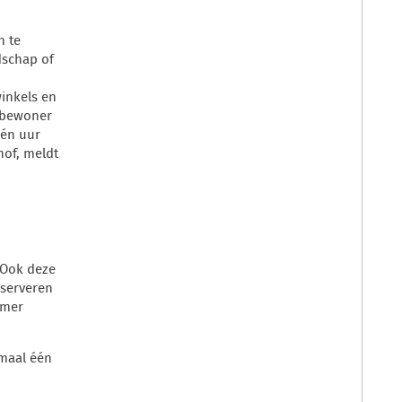
n te
dschap of
inkels en
n bewoner
één uur
hof, meldt
 Ook deze
eserveren
mmer
imaal één