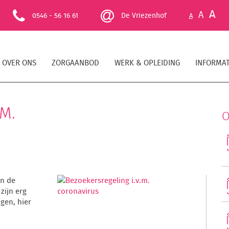
A
A
0546 - 56 16 61
De Vriezenhof
A
OVER ONS
ZORGAANBOD
WERK & OPLEIDING
INFORMAT
M.
O
an de
zijn erg
gen, hier