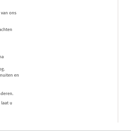
 van ons
lachten
na
og.
snuiten en
nderen.
 laat u