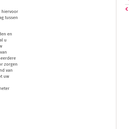
u hiervoor
ag tussen
nden en
al u
uw
 van
meerdere
or zorgen
and van
ot uw
meter