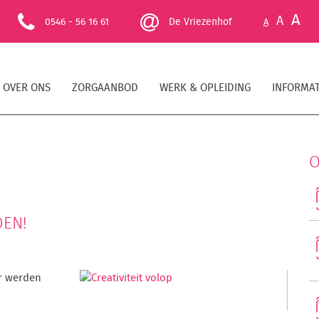
A
A
0546 - 56 16 61
De Vriezenhof
A
OVER ONS
ZORGAANBOD
WERK & OPLEIDING
INFORMAT
O
DEN!
Er werden