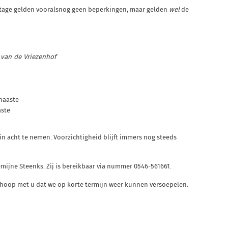
tage gelden vooralsnog geen beperkingen, maar gelden
wel
de
van de Vriezenhof
naaste
aste
in acht te nemen. Voorzichtigheid blijft immers nog steeds
ijne Steenks. Zij is bereikbaar via nummer 0546-561661.
hoop met u dat we op korte termijn weer kunnen versoepelen.