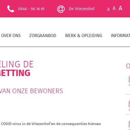
A
A
0546 - 56 16 61
De Vriezenhof
A
OVER ONS
ZORGAANBOD
WERK & OPLEIDING
INFORMAT
LING DE
O
METTING
 VAN ONZE BEWONERS
et COVID-virus in de Vriezenhof en de consequenties hiervan