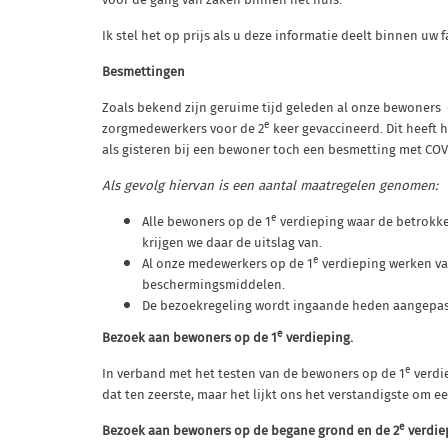
Ik stel het op prijs als u deze informatie deelt binnen uw
Besmettingen
Zoals bekend zijn geruime tijd geleden al onze
bewoners d
e
zorgmedewerkers voor de 2
keer gevaccineerd. Dit heeft
als gisteren bij een bewoner toch een besmetting met
COVI
Als gevolg hiervan is een aantal maatregelen genomen:
e
Alle bewoners op de 1
verdieping waar de betrokk
krijgen we daar de uitslag van.
e
Al onze medewerkers op de 1
verdieping werken va
beschermingsmiddelen.
De bezoekregeling wordt ingaande heden aangepast
e
Bezoek aan bewoners op de 1
verdieping.
e
In verband met het testen van de bewoners op de 1
verdi
dat ten zeerste, maar het lijkt ons het verstandigste om e
e
Bezoek aan bewoners op de begane grond en de 2
verdie