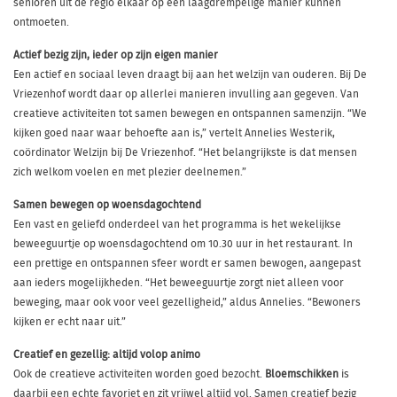
senioren uit de regio elkaar op een laagdrempelige manier kunnen
ontmoeten.
Actief bezig zijn, ieder op zijn eigen manier
Een actief en sociaal leven draagt bij aan het welzijn van ouderen. Bij De
Vriezenhof wordt daar op allerlei manieren invulling aan gegeven. Van
creatieve activiteiten tot samen bewegen en ontspannen samenzijn. “We
kijken goed naar waar behoefte aan is,” vertelt Annelies Westerik,
coördinator Welzijn bij De Vriezenhof. “Het belangrijkste is dat mensen
zich welkom voelen en met plezier deelnemen.”
Samen bewegen op woensdagochtend
Een vast en geliefd onderdeel van het programma is het wekelijkse
beweeguurtje op woensdagochtend om 10.30 uur in het restaurant. In
een prettige en ontspannen sfeer wordt er samen bewogen, aangepast
aan ieders mogelijkheden. “Het beweeguurtje zorgt niet alleen voor
beweging, maar ook voor veel gezelligheid,” aldus Annelies. “Bewoners
kijken er echt naar uit.”
Creatief en gezellig: altijd volop animo
Ook de creatieve activiteiten worden goed bezocht.
Bloemschikken
is
daarbij een echte favoriet en zit vrijwel altijd vol. Samen creatief bezig