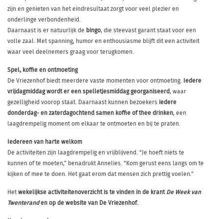
zijn en genieten van het eindresultaat zorgt voor veel plezier en
onderlinge verbondenheid.
Daarnaast is er natuurlijk de
bingo
, die steevast garant staat voor een
volle zaal. Met spanning, humor en enthousiasme blijft dit een activiteit
waar veel deelnemers graag voor terugkomen.
Spel, koffie en ontmoeting
De Vriezenhof biedt meerdere vaste momenten voor ontmoeting.
Iedere
vrijdagmiddag wordt er een spelletjesmiddag georganiseerd
, waar
gezelligheid voorop staat. Daarnaast kunnen bezoekers
iedere
donderdag- en zaterdagochtend samen koffie of thee drinken
, een
laagdrempelig moment om elkaar te ontmoeten en bij te praten.
Iedereen van harte welkom
De activiteiten zijn laagdrempelig en vrijblijvend. “Je hoeft niets te
kunnen of te moeten,” benadrukt Annelies. “Kom gerust eens langs om te
kijken of mee te doen. Het gaat erom dat mensen zich prettig voelen.”
Het
wekelijkse activiteitenoverzicht is te vinden in de krant
De Week van
Twenterand
en op de website van De Vriezenhof.