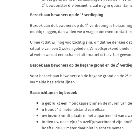
e
2
bewoonster die besmet is, zal nog in quarantain
e
Bezoek aan bewoners op de 1
verdieping
e
Bezoek aan de bewoners op de 1
verdieping is helaas no
moeilijk liggen, dan willen we u vragen om even contact 
U merkt dat wij nog voorzichtig zijn, omdat we denken da
situatie van een 2 weken geleden. Vanzelfsprekend bieden
al weten we dat een schamel alternatief is t.o.v. het gewo
e
Bezoek aan bewoners op de begane grond en de 2
verdie
e
Voor bezoek aan bewoners op de begane grond en de 2
e
vermelde basisrichtlijnen.
Basisrichtlijnen bij bezoek
u gebruikt een mondkapje binnen de muren van de 
u houdt 1,5 meter afstand van elkaar
uw bezoek vindt plaats in het appartement van uw 
indien uw naaste(n) én uzelf gevaccineerd zijn ho
hoeft u de 1,5 meter daar niet in acht te nemen.