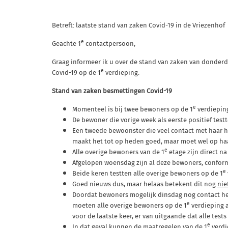
Betreft: laatste stand van zaken Covid-19 in de Vriezenhof
e
Geachte 1
contactpersoon,
Graag informeer ik u over de stand van zaken van donderda
e
Covid-19 op de 1
verdieping.
Stand van zaken besmettingen Covid-19
e
Momenteel is bij twee bewoners op de 1
verdieping
De bewoner die vorige week als eerste positief testte
Een tweede bewoonster die veel contact met haar had
maakt het tot op heden goed, maar moet wel op ha
e
Alle overige bewoners van de 1
etage zijn direct na
Afgelopen woensdag zijn al deze bewoners, conform
e
Beide keren testten alle overige bewoners op de 1
Goed nieuws dus, maar helaas betekent dit nog
nie
Doordat bewoners mogelijk dinsdag nog contact h
e
moeten alle overige bewoners op de 1
verdieping a
voor de laatste keer, er van uitgaande dat alle tests
e
In dat geval kunnen de maatregelen van de 1
verdi