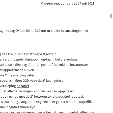
Vriezenveen, donderdag 29 juli 2021
gmiddag 29 juli 2021, 17.00 uur m.b.t. de besmettingen met
 een Covid-19 besmetting vastgesteld.
, verblijft sinds afgelopen vrijdag in het ziekenhuis.
, testte dinsdag 27 juli jl. positief. Betrokken bewoonster
ar appartement blijven.
e
 de 1
besmetting getest.
e
 voorschriften GGD, voor de 2
keer getest.
verdieping
negatief
.
t
dat alle beperkingen kunnen worden opgeheven.
e
ebben gehad met de 2
bewoonster die positief is getest,
.s. maandag 2 augustus nog een keer getest worden. Hopelijk
 dan negatief zullen zijn.
eping worden versoepeld en is bezoek weer mogelijk. Alleen de