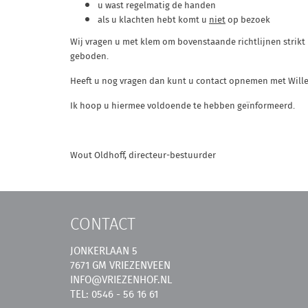
u wast regelmatig de handen
als u klachten hebt komt u
niet
op bezoek
Wij vragen u met klem om bovenstaande richtlijnen strikt 
geboden.
Heeft u nog vragen dan kunt u contact opnemen met Willem
Ik hoop u hiermee voldoende te hebben geïnformeerd.
Wout Oldhoff, d
irecteur-bestuurder
CONTACT
JONKERLAAN 5
7671 GM VRIEZENVEEN
INFO@VRIEZENHOF.NL
TEL: 0546 - 56 16 61