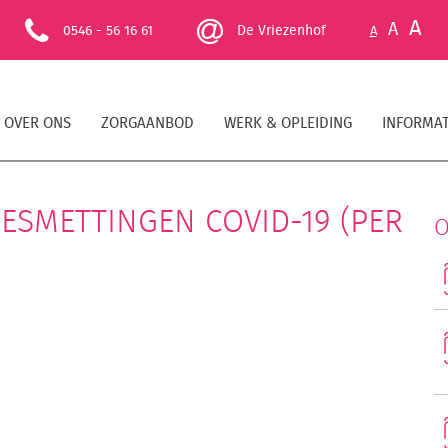
A
A
0546 - 56 16 61
De Vriezenhof
A
OVER ONS
ZORGAANBOD
WERK & OPLEIDING
INFORMAT
 BESMETTINGEN COVID-19 (PER
O