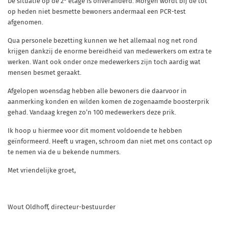
De situatie op de 2
etage is onveranderd. Morgen wordt bij de tot
op heden niet besmette bewoners andermaal een PCR-test
afgenomen.
Qua personele bezetting kunnen we het allemaal nog net rond
krijgen dankzij de enorme bereidheid van medewerkers om extra te
werken. Want ook onder onze medewerkers zijn toch aardig wat
mensen besmet geraakt.
Afgelopen woensdag hebben alle bewoners die daarvoor in
aanmerking konden en wilden komen de zogenaamde boosterprik
gehad. Vandaag kregen zo’n 100 medewerkers deze prik.
Ik hoop u hiermee voor dit moment voldoende te hebben
geïnformeerd. Heeft u vragen, schroom dan niet met ons contact op
te nemen via de u bekende nummers.
Met vriendelijke groet,
Wout Oldhoff, directeur-bestuurder