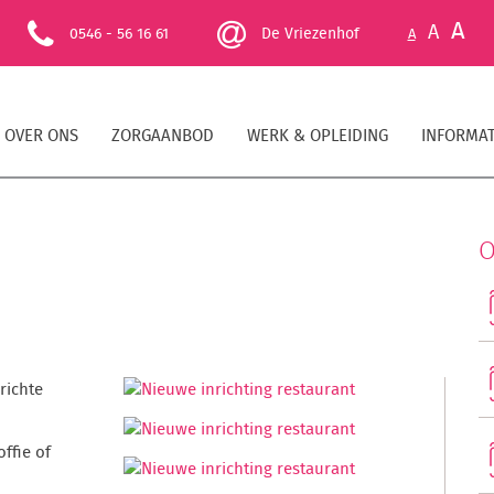
A
A
0546 - 56 16 61
De Vriezenhof
A
OVER ONS
ZORGAANBOD
WERK & OPLEIDING
INFORMAT
O
richte
ffie of