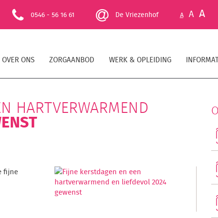
A
A
0546 - 56 16 61
De Vriezenhof
A
OVER ONS
ZORGAANBOD
WERK & OPLEIDING
INFORMAT
EEN HARTVERWARMEND
O
WENST
 fijne