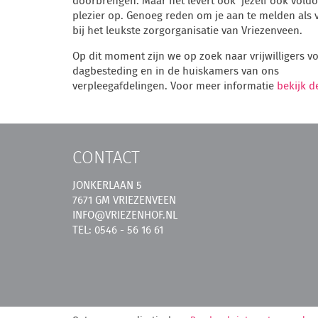
doorbrengen. Maar het levert ook jezelf ook vold
plezier op. Genoeg reden om je aan te melden als vr
bij het leukste zorgorganisatie van Vriezenveen.
Op dit moment zijn we op zoek naar vrijwilligers v
dagbesteding en in de huiskamers van ons
verpleegafdelingen. Voor meer informatie
bekijk d
CONTACT
JONKERLAAN 5
7671 GM VRIEZENVEEN
INFO@VRIEZENHOF.NL
TEL: 0546 - 56 16 61