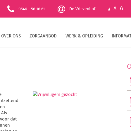
A
A
0546 - 56 16 61
De Vriezenhof
A
OVER ONS
ZORGAANBOD
WERK & OPLEIDING
INFORMAT
O
e
ontzettend
 en
 Als
 voor dat
unnen