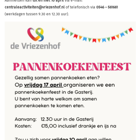
Aanmelden kan
tot en met 10 april
via e-mail:
centraleactiviteiten@vriezenhof.nl
of telefonisch via
0546 – 561661
(werkdagen tussen 9.30 en 12.30 uur).