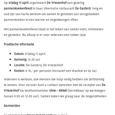
Op
vrijdag 17 april
organiseert
De Vriezenhof
een gezellig
pannenkoekenfeest
in haar sfeervolle restaurant
De Gasterij
. Jong en
oud zijn van harte welkom om samen te genieten van versgebakken
pannenkoeken in een warme en ongedwongen sfeer.
Het pannenkoekenfeest staat in het teken van samen eten, ontmoeten
en genieten. Na afloop is er voor iedereen een lekker ijsje.
Praktische informatie
Datum:
Vrijdag 17 april
Aanvang:
12.30 uur
Locatie:
De Gasterij, De Vriezenhof
Kosten:
€ 15,- per persoon (inclusief een drankje en ijs na)
Iedereen is welkom, ook mensen die hulp nodig hebben om zelfstandig
te komen. Voor vervoer kunt u contact opnemen met de receptie van
De
Vriezenhof
via telefoonnummer
0546 – 561661
(bereikbaar op werkdagen
tussen 9.00 en 12.00 uur). Samen kijken we graag naar de mogelijkheden.
Aanmelden